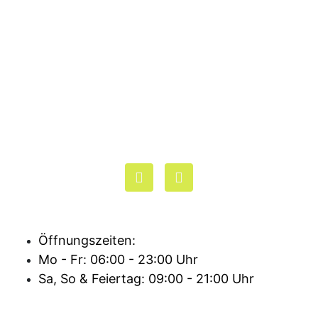
F
I
a
n
c
s
e
t
b
a
Öffnungszeiten:
o
g
o
r
Mo - Fr: 06:00 - 23:00 Uhr
k
a
Sa, So & Feiertag: 09:00 - 21:00 Uhr
-
m
f