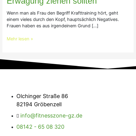
Erwägung ziehen sollten
Erwägung
ziehen
Wenn man als Frau den Begriff Krafttraining hört, geht
sollten
einem vieles durch den Kopf, hauptsächlich Negatives.
Frauen haben es aus irgendeinem Grund […]
Mehr lesen »
Olchinger Straße 86
82194 Gröbenzell
info@fitnesszone-gz.de
08142 - 65 08 320