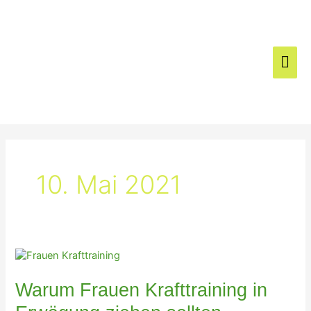
Zum
Hau
Inhalt
springen
10. Mai 2021
Warum
Frauen
Krafttraining
Warum Frauen Krafttraining in
in