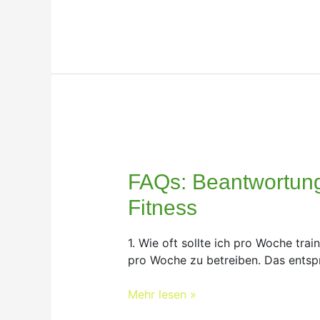
FAQs:
Beantwortung
häufig
FAQs: Beantwortung
gestellter
Fitness
Fragen
zum
1. Wie oft sollte ich pro Woche tr
Thema
pro Woche zu betreiben. Das entsp
Training
und
Mehr lesen »
Fitness