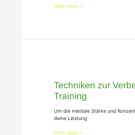
das
Mehr lesen »
Training
und
Fitness
Techniken
zur
Verbesserung
Techniken zur Verb
der
Training
mentalen
Stärke
Um die mentale Stärke und Konzentra
und
deine Leistung
Konzentration
im
Mehr lesen »
Training