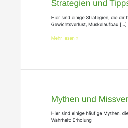
Tipps,
Strategien und Tipp
um
die
Hier sind einige Strategien, die dir
Fitness
Gewichtsverlust, Muskelaufbau […]
Motivation
hochzuhalten
Mehr lesen »
Mythen
Mythen und Missver
und
Missverständnisse
Hier sind einige häufige Mythen, di
rund
Wahrheit: Erholung
um