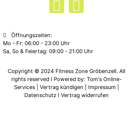
F
I
a
n
c
s
Öffnungszeiten:
Mo - Fr: 06:00 - 23:00 Uhr
e
t
Sa, So & Feiertag: 09:00 - 21:00 Uhr
b
a
Copyright © 2024 Fitness Zone Gröbenzell. All
o
g
rights reserved
I Powered by: Tom's Online-
Services
|
Vertrag kündigen
|
Impressum
|
o
r
Datenschutz
I
Vertrag widerrufen
k
a
-
m