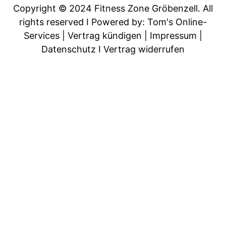
Copyright © 2024 Fitness Zone Gröbenzell. All
o
g
rights reserved
I Powered by: Tom's Online-
Services
|
Vertrag kündigen
|
Impressum
|
o
r
Datenschutz
I
Vertrag widerrufen
k
a
-
m
f