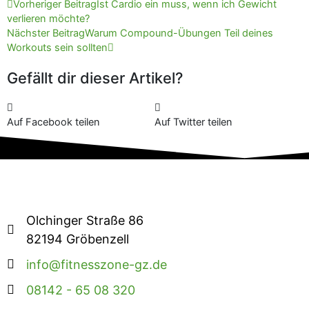
Zurück
Nächster
Vorheriger Beitrag
Ist Cardio ein muss, wenn ich Gewicht
verlieren möchte?
Nächster Beitrag
Warum Compound-Übungen Teil deines
Workouts sein sollten
Gefällt dir dieser Artikel?
Auf Facebook teilen
Auf Twitter teilen
Olchinger Straße 86
82194 Gröbenzell
info@fitnesszone-gz.de
08142 - 65 08 320