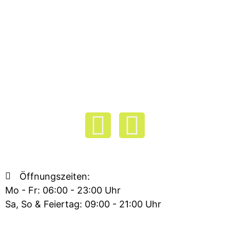
F
I
a
n
c
s
Öffnungszeiten:
Mo - Fr: 06:00 - 23:00 Uhr
e
t
Sa, So & Feiertag: 09:00 - 21:00 Uhr
b
a