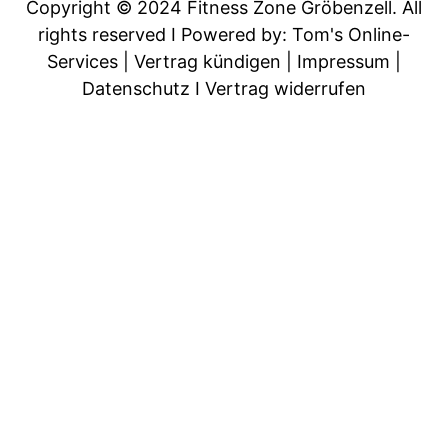
o
g
Copyright © 2024 Fitness Zone Gröbenzell. All
rights reserved
I Powered by: Tom's Online-
o
r
Services
|
Vertrag kündigen
|
Impressum
|
Datenschutz
I
Vertrag widerrufen
k
a
-
m
f