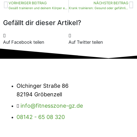
Zurück
N
VORHERIGER BEITRAG
NÄCHSTER BEITRAG
Gesäß trainieren und deinem Körper etwas Gutes tun
Krank trainieren: Gesund oder gefährlich?
Gefällt dir dieser Artikel?
Auf Facebook teilen
Auf Twitter teilen
Olchinger Straße 86
82194 Gröbenzell
info@fitnesszone-gz.de
08142 - 65 08 320