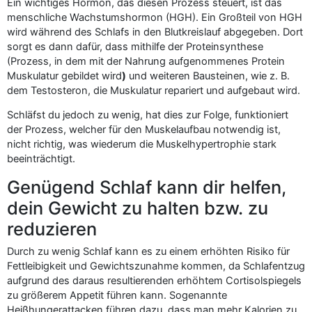
Ein wichtiges Hormon, das diesen Prozess steuert, ist das
menschliche Wachstumshormon (HGH). Ein Großteil von HGH
wird während des Schlafs in den Blutkreislauf abgegeben. Dort
sorgt es dann dafür, dass mithilfe der Proteinsynthese
(Prozess, in dem mit der Nahrung aufgenommenes Protein
Muskulatur gebildet wird
)
und weiteren Bausteinen, wie z. B.
dem Testosteron, die Muskulatur repariert und aufgebaut wird.
Schläfst du jedoch zu wenig, hat dies zur Folge, funktioniert
der Prozess, welcher für den Muskelaufbau notwendig ist,
nicht richtig, was wiederum die Muskelhypertrophie stark
beeinträchtigt.
Genügend Schlaf kann dir helfen,
dein Gewicht zu halten bzw. zu
reduzieren
Durch zu wenig Schlaf kann es zu einem erhöhten Risiko für
Fettleibigkeit und Gewichtszunahme kommen, da Schlafentzug
aufgrund des daraus resultierenden erhöhtem Cortisolspiegels
zu größerem Appetit führen kann. Sogenannte
Heißhungerattacken führen dazu, dass man mehr Kalorien zu