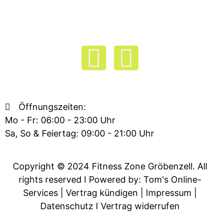
F
I
a
n
c
s
Öffnungszeiten:
Mo - Fr: 06:00 - 23:00 Uhr
e
t
Sa, So & Feiertag: 09:00 - 21:00 Uhr
b
a
Copyright © 2024 Fitness Zone Gröbenzell. All
o
g
rights reserved
I Powered by: Tom's Online-
Services
|
Vertrag kündigen
|
Impressum
|
o
r
Datenschutz
I
Vertrag widerrufen