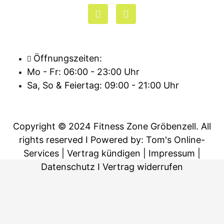
F
I
a
n
c
s
e
t
b
a
Öffnungszeiten:
o
g
o
r
Mo - Fr: 06:00 - 23:00 Uhr
k
a
Sa, So & Feiertag: 09:00 - 21:00 Uhr
-
m
f
Copyright © 2024 Fitness Zone Gröbenzell. All
rights reserved
I Powered by: Tom's Online-
Services
|
Vertrag kündigen
|
Impressum
|
Datenschutz
I
Vertrag widerrufen