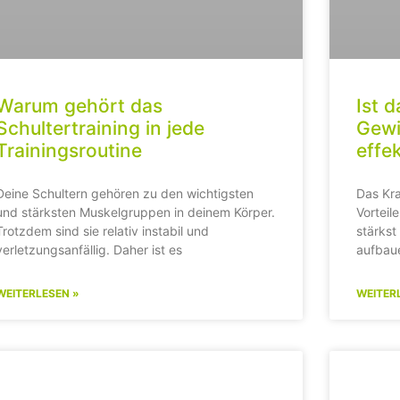
Warum gehört das
Ist d
Schultertraining in jede
Gewi
Trainingsroutine
effek
Deine Schultern gehören zu den wichtigsten
Das Kra
und stärksten Muskelgruppen in deinem Körper.
Vorteil
Trotzdem sind sie relativ instabil und
stärks
verletzungsanfällig. Daher ist es
aufbau
WEITERLESEN »
WEITER